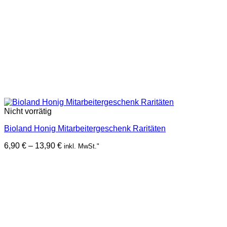
Nicht vorrätig
Bioland Honig Mitarbeitergeschenk Raritäten
Preisspanne:
6,90
€
–
13,90
€
inkl. MwSt."
6,90 €
bis
13,90 €