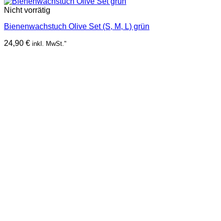
Nicht vorrätig
Bienenwachstuch Olive Set (S, M, L) grün
24,90
€
inkl. MwSt."