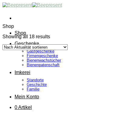
Skip
to
content
Shop
Shop
Showing all 18 results
Geschenke
Gastgeschenke
Firmengeschenke
Bienenwachstücher
Bienenpatenschaft
Imkerei
Standorte
Geschichte
Familie
Mein Konto
0 Artikel