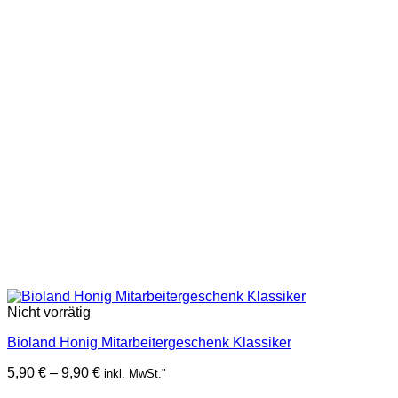
Nicht vorrätig
Bioland Honig Mitarbeitergeschenk Klassiker
Preisspanne:
5,90
€
–
9,90
€
inkl. MwSt."
5,90 €