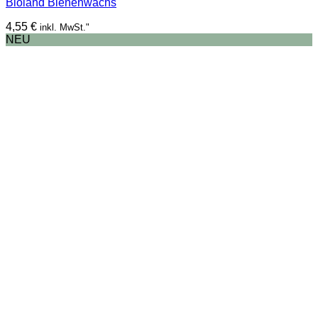
Bioland Bienenwachs
4,55
€
inkl. MwSt."
NEU