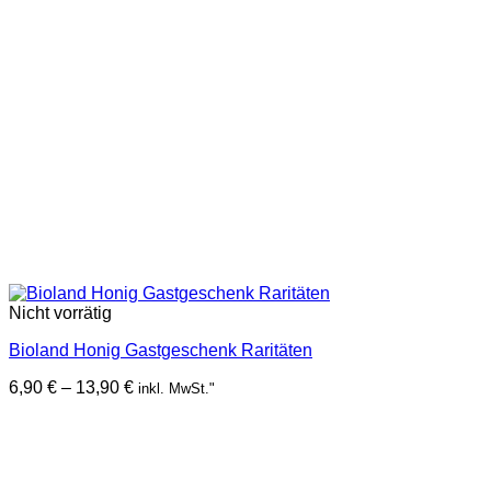
Nicht vorrätig
Bioland Honig Gastgeschenk Raritäten
Preisspanne:
6,90
€
–
13,90
€
inkl. MwSt."
6,90 €
bis
13,90 €