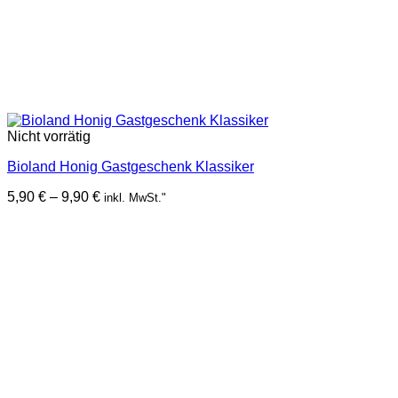
Nicht vorrätig
Bioland Honig Gastgeschenk Klassiker
Preisspanne:
5,90
€
–
9,90
€
inkl. MwSt."
5,90 €
bis
9,90 €