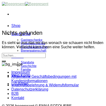
Skip
to
content
Shop
Nichts gefunden
Geschenke
Gastgeschenke
Es sieht so aus das wir das wonach sie schauen nicht finden
Firmengeschenke
können. Vielleicht kann ihnen eine Suche weiter helfen.
Bienenwachstücher
Bienenpatenschaft
Imkerei
Standorte
Geschichte
Familie
Impressum
Mein Konto
Allgemeine Geschäftsbedingungen mit
Kundeninformationen
0 Artikel
Widerrufsbelehrung & Widerrufsformular
Datenschutzerklärung
B2B
Kontakt
© 2026 beepresent © ENNA FOTOLIEBE