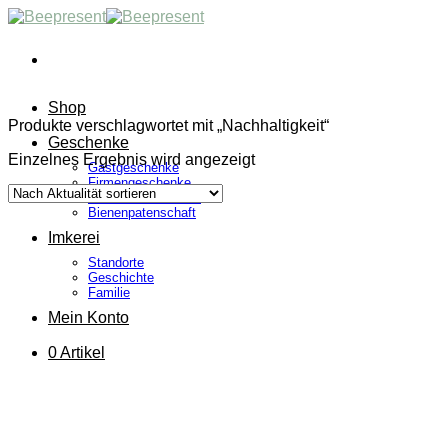
Skip
to
content
Shop
Produkte verschlagwortet mit „Nachhaltigkeit“
Geschenke
Einzelnes Ergebnis wird angezeigt
Gastgeschenke
Firmengeschenke
Bienenwachstücher
Bienenpatenschaft
Imkerei
Standorte
Geschichte
Familie
Mein Konto
0 Artikel