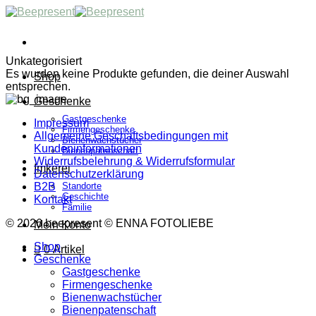
Skip
to
content
Unkategorisiert
Es wurden keine Produkte gefunden, die deiner Auswahl
Shop
entsprechen.
Geschenke
Gastgeschenke
Impressum
Firmengeschenke
Allgemeine Geschäftsbedingungen mit
Bienenwachstücher
Kundeninformationen
Bienenpatenschaft
Widerrufsbelehrung & Widerrufsformular
Imkerei
Datenschutzerklärung
Standorte
B2B
Geschichte
Kontakt
Familie
© 2026 beepresent © ENNA FOTOLIEBE
Mein Konto
Shop
0 Artikel
Geschenke
Gastgeschenke
Firmengeschenke
Bienenwachstücher
Bienenpatenschaft