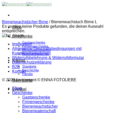
Skip
to
content
Bienenwachstücher Birne
/
Bienenwachstuch Birne L
Es wurden keine Produkte gefunden, die deiner Auswahl
Shop
entsprechen.
Geschenke
Gastgeschenke
Impressum
Firmengeschenke
Allgemeine Geschäftsbedingungen mit
Bienenwachstücher
Kundeninformationen
Bienenpatenschaft
Widerrufsbelehrung & Widerrufsformular
Imkerei
Datenschutzerklärung
Standorte
B2B
Geschichte
Kontakt
Familie
© 2026 beepresent © ENNA FOTOLIEBE
Mein Konto
Shop
0 Artikel
Geschenke
Gastgeschenke
Firmengeschenke
Bienenwachstücher
Bienenpatenschaft