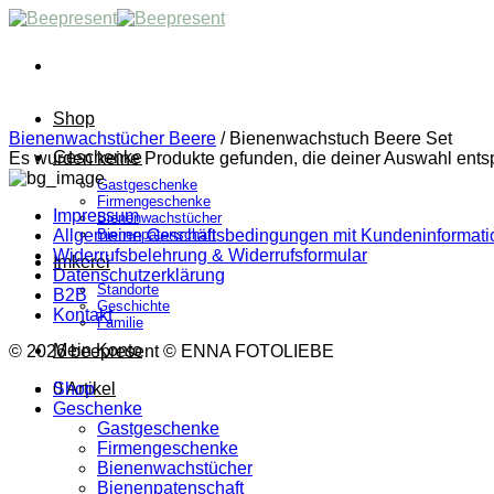
Skip
to
content
Shop
Bienenwachstücher Beere
/
Bienenwachstuch Beere Set
Geschenke
Es wurden keine Produkte gefunden, die deiner Auswahl ents
Gastgeschenke
Firmengeschenke
Impressum
Bienenwachstücher
Allgemeine Geschäftsbedingungen mit Kundeninformat
Bienenpatenschaft
Widerrufsbelehrung & Widerrufsformular
Imkerei
Datenschutzerklärung
Standorte
B2B
Geschichte
Kontakt
Familie
Mein Konto
© 2026 beepresent © ENNA FOTOLIEBE
Shop
0 Artikel
Geschenke
Gastgeschenke
Firmengeschenke
Bienenwachstücher
Bienenpatenschaft