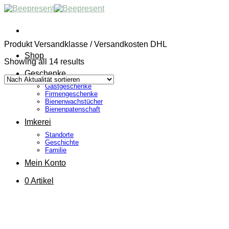
Skip
to
content
Produkt Versandklasse
/
Versandkosten DHL
Shop
Showing all 14 results
Geschenke
Gastgeschenke
Firmengeschenke
Bienenwachstücher
Bienenpatenschaft
Imkerei
Standorte
Geschichte
Familie
Mein Konto
0 Artikel